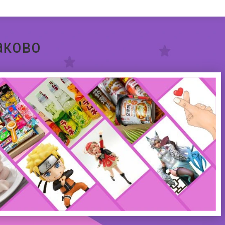
аково